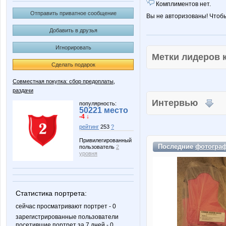
Комплиментов нет.
Отправить приватное сообщение
Вы не авторизованы! Чтоб
Добавить в друзья
Игнорировать
Метки лидеров
Сделать подарок
Совместная покупка: сбор предоплаты,
раздачи
Интервью
популярность:
50221 место
-4 ↓
рейтинг
253
?
Привилегированный
Последние
фотогра
пользователь
2
уровня
Статистика портрета:
сейчас просматривают портрет - 0
зарегистрированные пользователи
посетившие портрет за 7 дней - 0